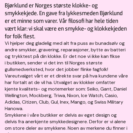
Bjørklund er Norges største klokke- og
smykkekjede. En gave fra lykkesmeden Bjørklund
er et minne som varer. Vår filosofi har hele tiden
vært klar: vi skal være en smykke- og klokkekjeden
for folk flest.
Vi hjelper deg gladelig med alt fra puss av bunadsølv og
andre smykker, gravering, reparasjoner, bytte av batteri
og trykktest på din klokke. Er det noe vi ikke kan fikse
i butikken, sender vi det inn til Norges største
gullsmedverksted, hvor det jobber flinke fagfolk!
Vareutvalget vårt er et direkte svar på hva kundene våre
har fortalt at de vil ha. Utvalget av klokker omfatter
kjente kvalitets- og motemerker som: Seiko, Gant, Daniel
Wellington, Mockberg, Triwa, Nixon, Ice Watch, Casio,
Adidas, Citizen, Club, Gul, Inex, Mango, og Swiss Military
Hanowa.
Smykkene i våre butikker er delvis av eget design og
delvis fra anerkjente smykkedesignere. Derfor er vi alene
om store deler av smykkene. Noen av merkene du finner i