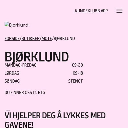
Hopp til hovedinnhold
KUNDEKLUBB APP
FORSIDE
/
BUTIKKER
/
MOTE
/
BJØRKLUND
BJØRKLUND
MANDAG-FREDAG
09-20
LØRDAG
09-18
SØNDAG
STENGT
DU FINNER OSS I
1. ETG
VI HJELPER DEG Å LYKKES MED
GAVENE!