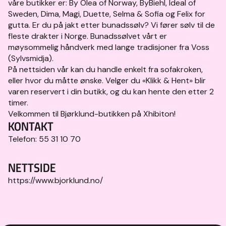
våre butikker er: By Olea of Norway, ByBiehl, Ideal of
Sweden, Dima, Magi, Duette, Selma & Sofia og Felix for
gutta. Er du på jakt etter bunadssølv? Vi fører sølv til de
fleste drakter i Norge. Bunadssølvet vårt er
møysommelig håndverk med lange tradisjoner fra Voss
(Sylvsmidja).
På nettsiden vår kan du handle enkelt fra sofakroken,
eller hvor du måtte ønske. Velger du «Klikk & Hent» blir
varen reservert i din butikk, og du kan hente den etter 2
timer.
Velkommen til Bjørklund-butikken på Xhibiton!
KONTAKT
Telefon:
55 31 10 70
NETTSIDE
https://www.bjorklund.no/