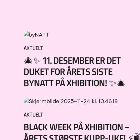
AKTUELT
🎄✨ 11. DESEMBER ER DET
DUKET FOR ÅRETS SISTE
BYNATT PÅ XHIBITION! ✨🎄
AKTUELT
BLACK WEEK PÅ XHIBITION –
ÅRETS STØRSTE KUPP-UKE! ⚡🛍