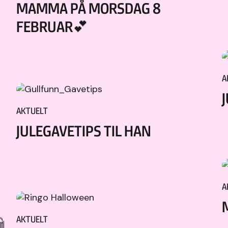
MAMMA PÅ MORSDAG 8
FEBRUAR💕
A
AKTUELT
JULEGAVETIPS TIL HAN
A
AKTUELT
️