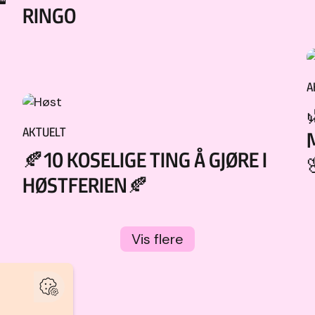
RINGO
A
AKTUELT
🍂10 KOSELIGE TING Å GJØRE I
HØSTFERIEN🍂
Vis flere