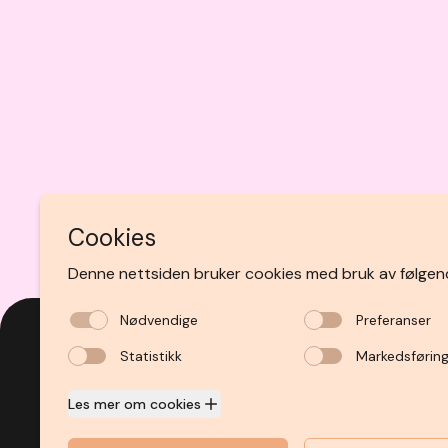
SMÅSTRANDGATEN 3
,
5014
BERGEN