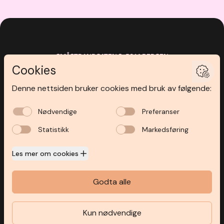
SMÅSTRANDGATEN 3
,
5014
BERGEN
ÅPNINGSTIDER
INSPIRASJON
BUTIKKER
KUNDEKLUBB
KONTAKT OSS