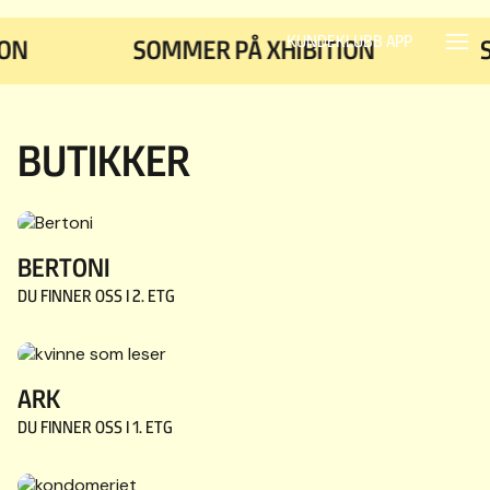
Hopp til hovedinnhold
SOMMER
KUNDEKLUBB APP
ON
SOMMER PÅ XHIBITION
S
PÅ
BUTIKKER
XHIBITION
SE
BERTONI
SOMMERMAGASINET
DU FINNER OSS I
2. ETG
HER
ARK
DU FINNER OSS I
1. ETG